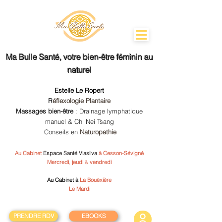
Ma Bulle Santé
, votre bien-être féminin au
naturel
Estelle Le Ropert
R
éflexologie Plantaire
Massages bien-être
: Drainage lymphatique
manuel & Chi Nei Tsang
Conseils en
Naturopathie
Au Cabinet
Espace Santé Viasilva
à Cesson-Sévigné
Mercredi
,
jeudi
&
vendredi
Au Cabinet à
La Bouëxière
Le Mardi
PRENDRE RDV
EBOOKS