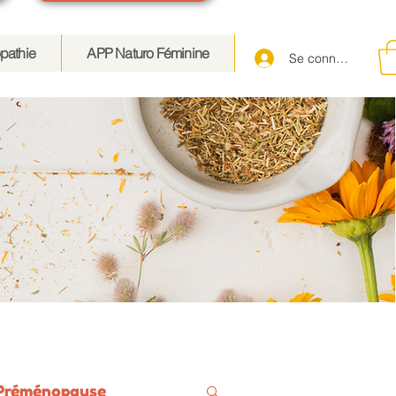
pathie
APP Naturo Féminine
Se connecter
Préménopause