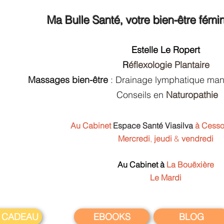
Ma Bulle Santé
, votre bien-être fémi
Estelle Le Ropert
R
éflexologie Plantaire
Massages bien-être
: Drainage lymphatique man
Conseils en
Naturopathie
Au Cabinet
Espace Santé Viasilva
à Cesso
Mercredi
,
jeudi
&
vendredi
Au Cabinet à
La Bouëxière
Le Mardi
 CADEAU
EBOOKS
BLOG