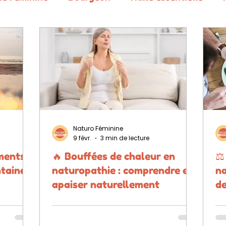
taine
préménopause
Naturo Féminine
9 févr.
3 min de lecture
ments
🔥 Bouffées de chaleur en
⚖️
taine
naturopathie : comprendre et
na
apaiser naturellement
de