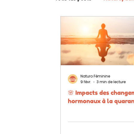
quarantaine
laquaran
Naturo Féminine
9 févr.
3 min de lecture
🌸 Impacts des change
hormonaux à la quaran