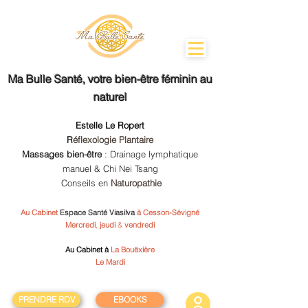
Ma Bulle Santé
, votre bien-être féminin au
naturel
Estelle Le Ropert
R
éflexologie Plantaire
Massages bien-être
: Drainage lymphatique
manuel & Chi Nei Tsang
Conseils en
Naturopathie
Au Cabinet
Espace Santé Viasilva
à Cesson-Sévigné
Mercredi
,
jeudi
&
vendredi
Au Cabinet à
La Bouëxière
Le Mardi
PRENDRE RDV
EBOOKS