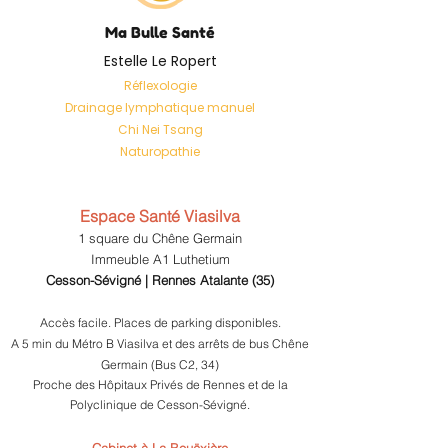
Ma Bulle Santé
Estelle Le Ropert
Réflexologie
Drainage lymphatique manuel
Chi Nei Tsang
Naturopathie
Espace Santé Viasilva
1 square du Chêne Germain
Immeuble A1 Luthetium
Cesson-Sévigné
| Rennes Atalante (35)
Accès facile. Places de parking disponibles.
A 5 min du Métro B Viasilva et des arrêts de bus Chêne
Germain (Bus C2, 34)
Proche des Hôpitaux Privés de Rennes et de la
Polyclinique de Cesson-Sévigné.
Cabinet à La Bouëxière