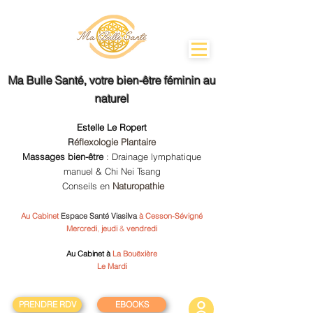
Ma Bulle Santé
, votre bien-être féminin au
naturel
Estelle Le Ropert
R
éflexologie Plantaire
Massages bien-être
: Drainage lymphatique
manuel & Chi Nei Tsang
Conseils en
Naturopathie
Au Cabinet
Espace Santé Viasilva
à Cesson-Sévigné
Mercredi
,
jeudi
&
vendredi
Au Cabinet à
La Bouëxière
Le Mardi
PRENDRE RDV
EBOOKS