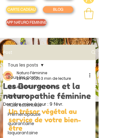
CARTE CADEAU
BLOG
APP NATURO FEMININE
Post
Tous les posts
Naturo Féminine
Tous les posts
28 nov. 2025
3 min de lecture
Les Bourgeons et la
Naturopathie Féminine
naturopathie féminine
Bourgeon
Dernière mise à jour :
9 févr.
Huile essentielle
Un trésor végétal au 
Préménopause
service de votre bien-
quarantaine
être
laquarantaine