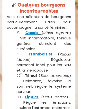
🌿 
Quelques bourgeons 
incontournables
Voici une sélection de bourgeons 
particulièrement utiles pour 
accompagner la santé féminine :
💪 
Cassis
(
Ribes nigrum
) 
: Anti-inflammatoire, tonique 
général, stimulant des 
surrénales
♀️ 
Framboisier
(
Rubus 
idaeus
) : Régulateur 
hormonal, idéal pour les SPM 
et la ménopause
😴 
Tilleul
 (
Tilia tomentosa
) 
: Calmante, favorise le 
sommeil, régule le système 
nerveux
🧘‍♀️ 
Figuier
 (
Ficus carica
) 
: Régule les émotions, 
soulage l’estomac, antistress